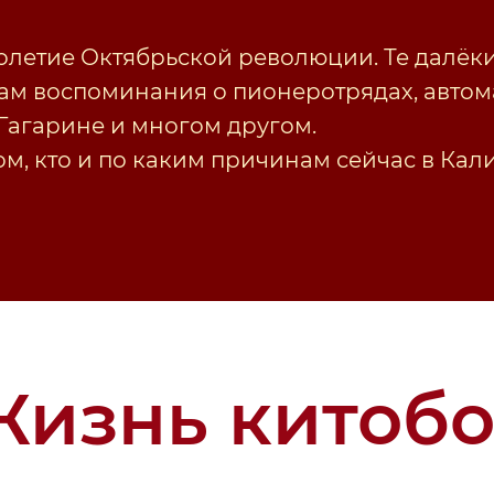
столетие Октябрьской революции. Те далё
ам воспоминания о пионеротрядах, автома
 Гагарине и многом другом.
м, кто и по каким причинам сейчас в Кал
Жизнь китобо