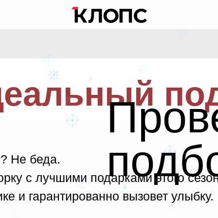
деальный под
Пров
подб
? Не беда.
рку с лучшими подарками этого сезон
ке и гарантированно вызовет улыбку.