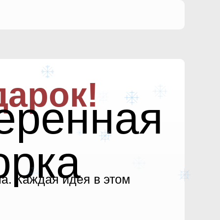
арок!
еренная
орка
а. Каждая идея в этом